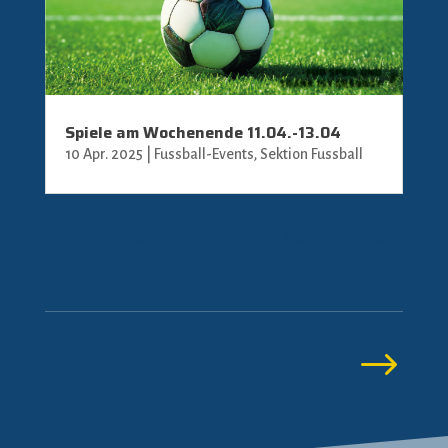
Spiele am Wochenende 11.04.-13.04
10 Apr. 2025
|
Fussball-Events
,
Sektion Fussball
« Ältere Einträge
Nächste Einträge »
$