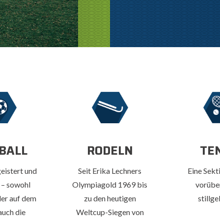
BALL
RODELN
TE
eistert und
Seit Erika Lechners
Eine Sekt
 – sowohl
Olympiagold 1969 bis
vorübe
ler auf dem
zu den heutigen
stillge
 auch die
Weltcup-Siegen von